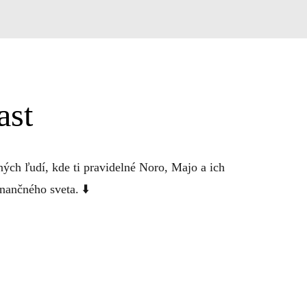
ast
ých ľudí, kde ti pravidelné Noro, Majo a ich 
inančného sveta. ⬇️