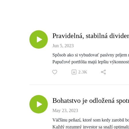
Pravidelná, stabilná divid
Jun 5, 2023
Spôsob ako si vybudovať pasívny príjem ni
Papučové portfólia majú lepšiu výkonnosť
posledných 15 rokov index S&P 500 o vi
2.3K
Investovať cez brokera alebo správcu? Vi
Poplatok, ktorý ročne zaplatíte za správu
Napr. ak platíte poplatok 2% ročne, za 3
Bohatstvo je odložená spo
Radi Vám NIE LEN v investičných začiat
www.papucovyinvestor.sk/premium/
May 23, 2023
Väčšinu peňazí, ktoré som kedy zarobil bol
Ak chcete vedieť o nás trocha viac, stačí 
Každý rozumný investor sa snaží optimal