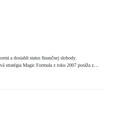
rmi a dosiahli status finančnej slobody.
vá stratégia Magic Formula z roku 2007 poráža za
?
 podľa tohto vzorca - % poplatok p.a. x počet rokov.
ko by ste mohli mať.
pučovej investičnej komunity: