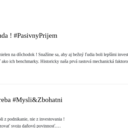
enda ! #PasivnyPrijem
elen na dôchodok ! Snažíme sa, aby aj bežný ľudia boli lepšími investo
 ako ich benchmarky. Historicky naša prvá rastová mechanická faktoro
ac ako 5% p.a.
ete akú pridanú hodnotu Vám prináša Váš finančný/ investičný poradca
 vlastného investičného portfólia Vám uberá z reálnej cieľovej sumy cca
0 rokov budete mať zhruba o 60% menej na strane nasporených peňazí a
treba #Mysli&Zbohatni
koch podáme pomocnú roku. Stačí ak sa pridáte do našej PREMIUM pa
i z podnikanie, nie z investovania !
navštíviť náš web ⬇️
izovať svoju daňovú povinnosť.